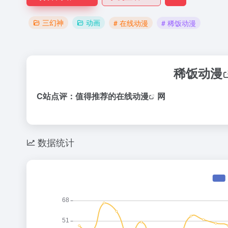
三幻神
动画
# 在线动漫
# 稀饭动漫
稀饭动漫
C站点评：值得推荐的
在线动漫
网
数据统计