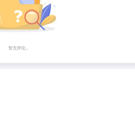
暂无评论...