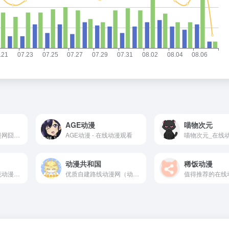
AGE动漫
喵物次元
优质的在线日本动漫网囧次元
AGE动漫 - 在线动漫观看
动漫共和国
稀饭动漫
专注在线动漫的樱花动漫备用网站
优质自建路线动漫网（动漫共和国前OMOfun动漫网）
值得推荐的在线