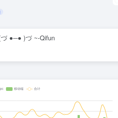
漫
(づ ●─● )づ ~-Qifun