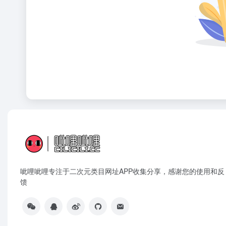
呲哩呲哩专注于二次元类目网址APP收集分享，感谢您的使用和反
馈