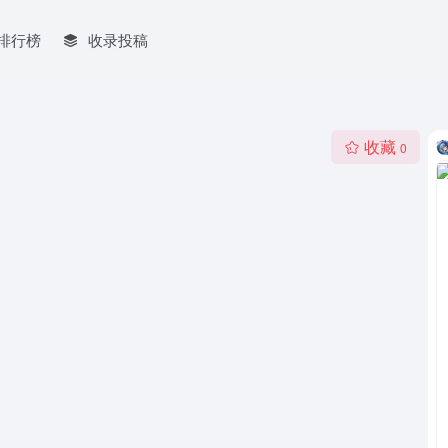
排行榜
收录投稿
收藏
0