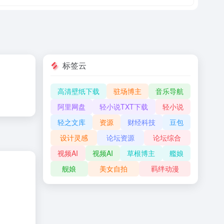
标签云
高清壁纸下载
驻场博主
音乐导航
阿里网盘
轻小说TXT下载
轻小说
轻之文库
资源
财经科技
豆包
设计灵感
论坛资源
论坛综合
视频AI
视频AI
草根博主
艦娘
舰娘
美女自拍
羁绊动漫