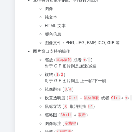
图像
纯文本
HTML 文本
颜色信息
图像文件：PNG, JPG, BMP, ICO,
GIF
等
图片窗口支持的操作
缩放 (
或者
/
)
鼠标滚轮
+
-
对于 GIF 图片则是加速/减速
旋转 (
/
)
1
2
对于 GIF 图片则是 上一帧/下一帧
镜像翻转 (
/
)
3
4
设置透明度 (
+
或者
+
/
Ctrl
鼠标滚轮
Ctrl
+
鼠标穿透 (
, 取消则按
)
X
F4
缩略图 (
+
)
Shift
双击
图像标注 (
)
空格键
隐藏 (
)
左键双击