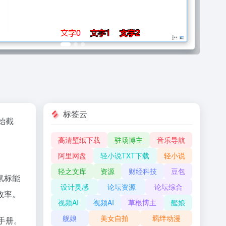
标签云
开始截
高清壁纸下载
驻场博主
音乐导航
阿里网盘
轻小说TXT下载
轻小说
轻之文库
资源
财经科技
豆包
鼠标能
设计灵感
论坛资源
论坛综合
效率。
视频AI
视频AI
草根博主
艦娘
舰娘
美女自拍
羁绊动漫
手册。