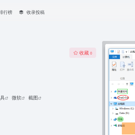
排行榜
收录投稿
收藏
0
具
微软
截图