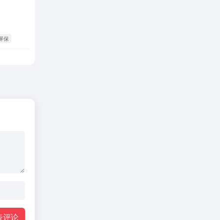
 屏保
表评论