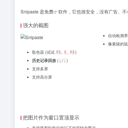
Snipaste 是
免费
软件，它也很安全，没有广告、不
强大的截图
自动检测界
像素级的鼠
取色器 (试试
,
,
)
F1
C
F3
历史记录回放
(
/
)
,
.
支持多屏
支持高分屏
把图片作为窗口置顶显示
支持将剪贴板中的以下内容转为图片