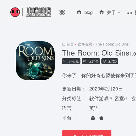
blog
关于
首页
•
软件游戏
•
The Room: Old Sins
The Room: Old Sins
1.0
开心版
无广告
2,720
你来了，你的好奇心驱使你来到了
更新日期：
2020年2月20日
分类标签：
软件游戏
密室
玄
语言：
英语
平台：