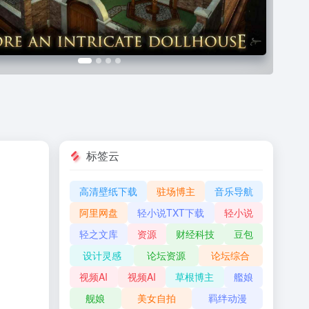
标签云
高清壁纸下载
驻场博主
音乐导航
阿里网盘
轻小说TXT下载
轻小说
轻之文库
资源
财经科技
豆包
设计灵感
论坛资源
论坛综合
视频AI
视频AI
草根博主
艦娘
舰娘
美女自拍
羁绊动漫