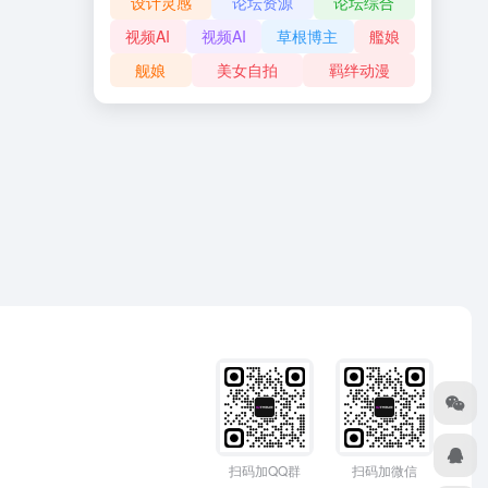
设计灵感
论坛资源
论坛综合
视频AI
视频AI
草根博主
艦娘
舰娘
美女自拍
羁绊动漫
扫码加QQ群
扫码加微信