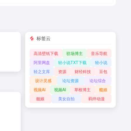
标签云
高清壁纸下载
驻场博主
音乐导航
阿里网盘
轻小说TXT下载
轻小说
轻之文库
资源
财经科技
豆包
设计灵感
论坛资源
论坛综合
视频AI
视频AI
草根博主
艦娘
舰娘
美女自拍
羁绊动漫