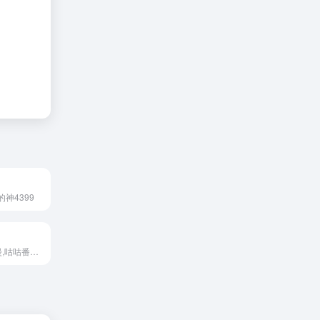
神4399
咕咕番_在线动漫,咕咕番动漫,咕咕番APP,咕咕番官网