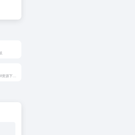
航
最便捷新鲜的uikit资源下载网站