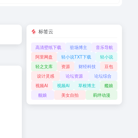
标签云
高清壁纸下载
驻场博主
音乐导航
阿里网盘
轻小说TXT下载
轻小说
轻之文库
资源
财经科技
豆包
设计灵感
论坛资源
论坛综合
视频AI
视频AI
草根博主
艦娘
舰娘
美女自拍
羁绊动漫