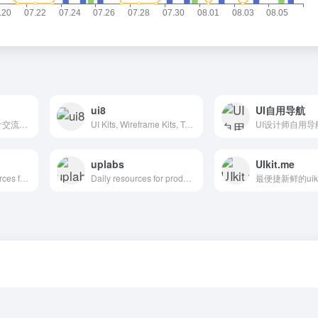
ui8
UI自用导航
图形交互与界面设计交流、作品展示、学习平台。
UI Kits, Wireframe Kits, Templates, Icons and More
UI设计师自用导
uplabs
UIkit.me
Hand-picked resources for web designer and developers, constantly updated.
Daily resources for product designers & developers