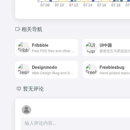
相关导航
Fribbble
UI中国
Free PSD files and other free design resources by Dribbblers.
Designmodo
Freebiesbug
Web Design Blog and Shop
暂无评论