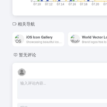
相关导航
iOS Icon Gallery
World Vector L
Showcasing beautiful icon designs from the iOS App Store
暂无评论