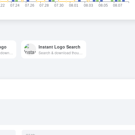
ogo
Instant Logo Search
Brand logos free to download
Search & download thousands of logos instantly