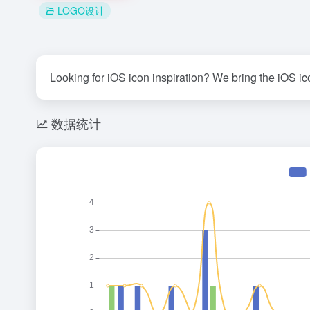
LOGO设计
Looking for iOS icon inspiration? We bring the iOS ico
数据统计