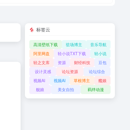
标签云
高清壁纸下载
驻场博主
音乐导航
阿里网盘
轻小说TXT下载
轻小说
轻之文库
资源
财经科技
豆包
设计灵感
论坛资源
论坛综合
视频AI
视频AI
草根博主
艦娘
舰娘
美女自拍
羁绊动漫