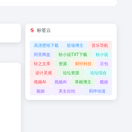
标签云
高清壁纸下载
驻场博主
音乐导航
阿里网盘
轻小说TXT下载
轻小说
轻之文库
资源
财经科技
豆包
设计灵感
论坛资源
论坛综合
视频AI
视频AI
草根博主
艦娘
舰娘
美女自拍
羁绊动漫