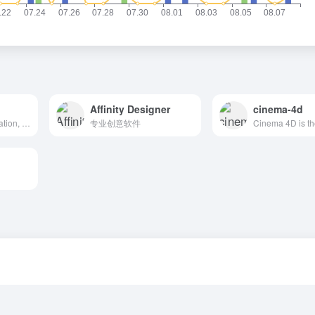
Affinity Designer
cinema-4d
3D modeling, animation, and rendering software
专业创意软件