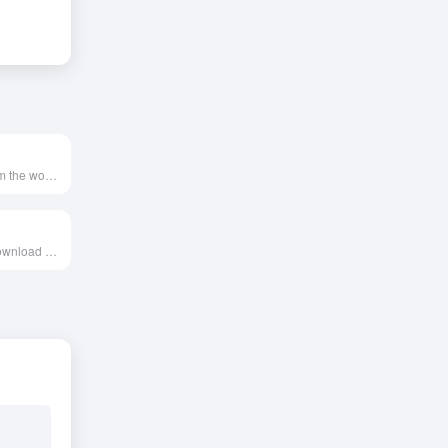
Quality fonts from the world’s best foundries.
Free Fonts to Download + Premium Typefaces