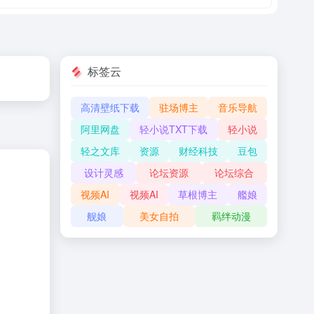
标签云
高清壁纸下载
驻场博主
音乐导航
阿里网盘
轻小说TXT下载
轻小说
轻之文库
资源
财经科技
豆包
设计灵感
论坛资源
论坛综合
视频AI
视频AI
草根博主
艦娘
舰娘
美女自拍
羁绊动漫