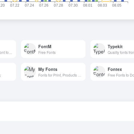
FontM
Typekit
The premium icon font for Ionic Framework
Free Fonts
My Fonts
Fontex
站
Fonts for Print, Products & Screens