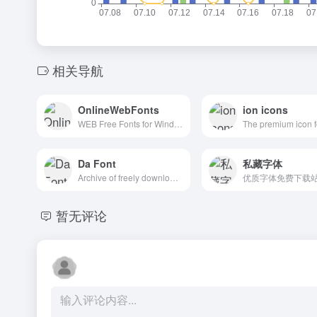
相关导航
OnlineWebFonts
ion icons
WEB Free Fonts for Windows and Mac / Font free Download
Da Font
私藏字体
Archive of freely downloadable fonts.
优质字体免费下载
暂无评论