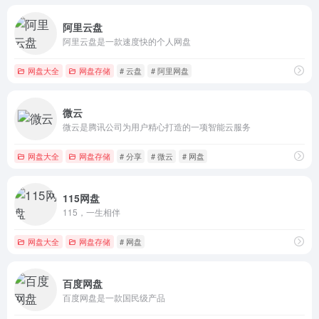
阿里云盘
阿里云盘是一款速度快的个人网盘
网盘大全
网盘存储
# 云盘
# 阿里网盘
微云
微云是腾讯公司为用户精心打造的一项智能云服务
网盘大全
网盘存储
# 分享
# 微云
# 网盘
115网盘
115，一生相伴
网盘大全
网盘存储
# 网盘
百度网盘
百度网盘是一款国民级产品