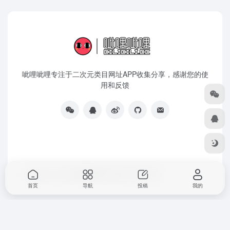
呲哩呲哩专注于二次元类目网址APP收集分享，感谢您的使
用和反馈
Copyright © 2026
呲哩呲哩
粤ICP备15102355号-1
首页
导航
投稿
我的