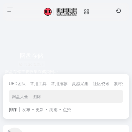
网盘存储
共 20 篇网址
网盘存储主要收集存储类网址
UED团队
常用工具
常用推荐
灵感采集
社区资讯
素材资源
网盘大全
图床
排序
发布
更新
浏览
点赞