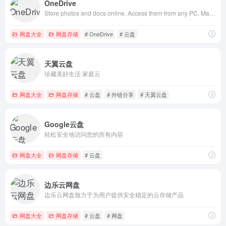
OneDrive
Store photos and docs online. Access them from any PC, Mac or phone. Create and work together on Word, Excel or PowerPoint documents.
网盘大全
网盘存储
# OneDrive
# 云盘
天翼云盘
珍藏美好生活 家庭云
网盘大全
网盘存储
# 云盘
# 外链分享
# 天翼云盘
Google云盘
轻松安全地访问您的所有内容
网盘大全
网盘存储
# 云盘
边乐云网盘
边乐云网盘致力于为用户提供安全稳定的云存储产品
网盘大全
网盘存储
# 云盘
# 网盘