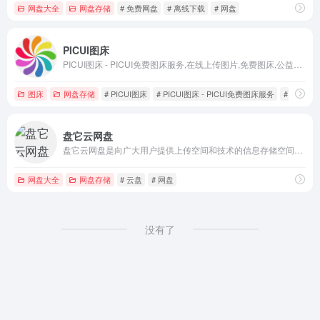
网盘大全
网盘存储
# 免费网盘
# 离线下载
# 网盘
PICUI图床
PICUI图床 - PICUI免费图床服务,在线上传图片,免费图床,公益图床
图床
网盘存储
# PICUI图床
# PICUI图床 - PICUI免费图床服务
# 免费图
盘它云网盘
盘它云网盘是向广大用户提供上传空间和技术的信息存储空间服务平台。
网盘大全
网盘存储
# 云盘
# 网盘
没有了