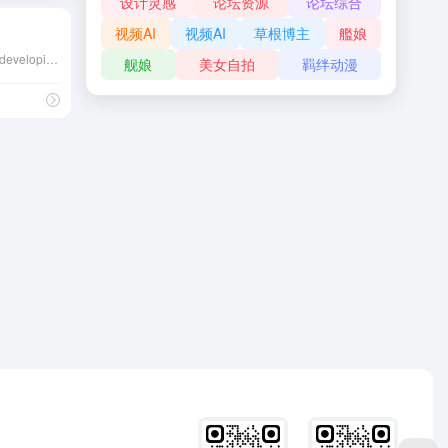
设计灵感
论坛资源
论坛综合
视频AI
视频AI
草根博主
艦娘
overflowClip_2">A tool for developing responsive websites crazy-fast
舰娘
美女自拍
羁绊动漫