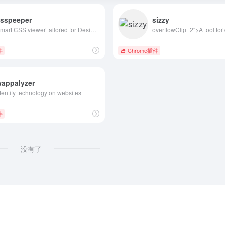
csspeeper
sizzy
Smart CSS viewer tailored for Designers.
件
Chrome插件
wappalyzer
dentify technology on websites
件
没有了