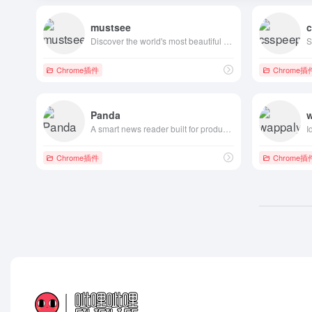
mustsee
Discover the world's most beautiful places at every opened tab.
Chrome插件
Chrome插
Panda
A smart news reader built for productivity.
I
Chrome插件
Chrome插