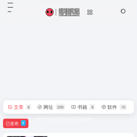
文章
网址
书籍
软件
8
256
8
10
嘀某人
帅气的我简直无法用语言描述！
已发布
8