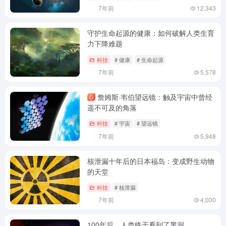
7年前
12,343
守护生命起源的健康：如何破解人类生育
力下降难题
科技
# 健康
# 生命起源
7年前
5,578
詹姆斯·韦伯望远镜：触及宇宙中曾经
遥不可及的角落
科技
# 宇宙
# 望远镜
7年前
5,948
核泄漏十年后的日本福岛：变成野生动物
的天堂
科技
# 核泄漏
7年前
4,000
100年后，人类终于看到了黑洞