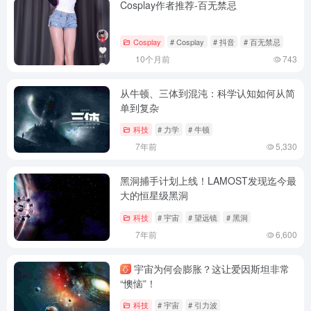
Cosplay作者推荐-百无禁忌
Cosplay
# Cosplay
# 抖音
# 百无禁忌
10个月前
743
从牛顿、三体到混沌：科学认知如何从简
单到复杂
科技
# 力学
# 牛顿
7年前
5,330
黑洞捕手计划上线！LAMOST发现迄今最
大的恒星级黑洞
科技
# 宇宙
# 望远镜
# 黑洞
7年前
6,600
宇宙为何会膨胀？这让爱因斯坦非常
“懊恼”！
科技
# 宇宙
# 引力波