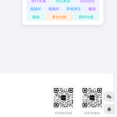
设计灵感
论坛资源
论坛综合
视频AI
视频AI
草根博主
艦娘
舰娘
美女自拍
羁绊动漫
扫码加QQ群
扫码加微信