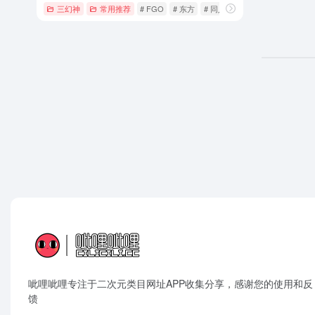
三幻神
常用推荐
# FGO
# 东方
# 同人志
呲哩呲哩专注于二次元类目网址APP收集分享，感谢您的使用和反
馈