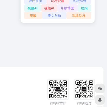
设计灵感
论坛资源
论坛综合
视频AI
视频AI
草根博主
艦娘
舰娘
美女自拍
羁绊动漫
扫码加QQ群
扫码加微信