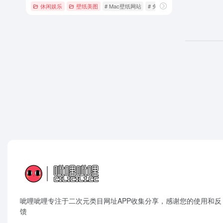
休闲娱乐
壁纸美图
# Mac壁纸网站
# 免费4K高清壁纸
# 哲风壁
呲哩呲哩专注于二次元类目网址APP收集分享，感谢您的使用和反
馈