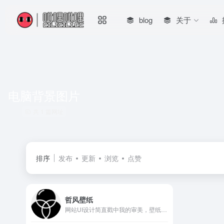
blog
关于
电脑背景图片
共 1 篇网址
排序
发布
更新
浏览
点赞
哲风壁纸
网站UI设计简直戳中我的审美，壁纸也都挺有特色的，支持直接免费下载，不像别的壁纸站那么忘本都要开会员