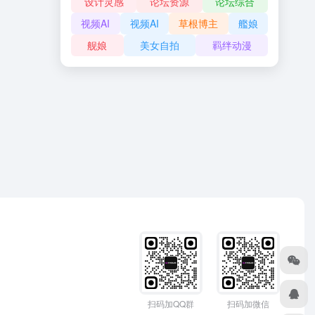
设计灵感
论坛资源
论坛综合
视频AI
视频AI
草根博主
艦娘
舰娘
美女自拍
羁绊动漫
扫码加QQ群
扫码加微信