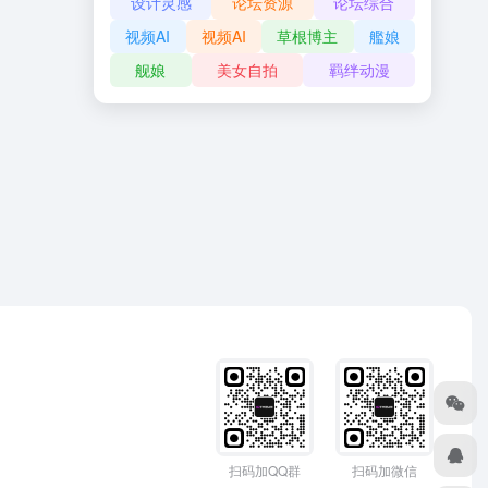
设计灵感
论坛资源
论坛综合
视频AI
视频AI
草根博主
艦娘
舰娘
美女自拍
羁绊动漫
扫码加QQ群
扫码加微信