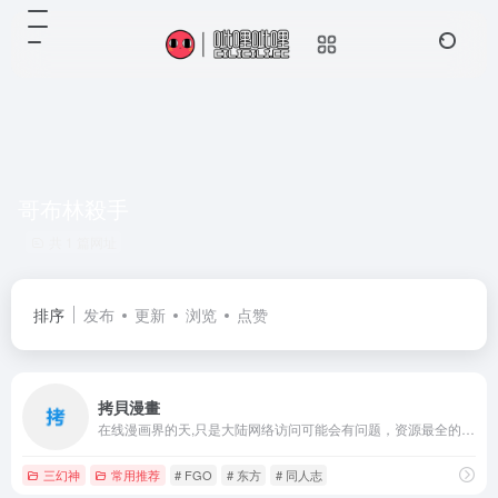
哥布林殺手
共 1 篇网址
排序
发布
更新
浏览
点赞
拷貝漫畫
在线漫画界的天,只是大陆网络访问可能会有问题，资源最全的漫画网
三幻神
常用推荐
# FGO
# 东方
# 同人志