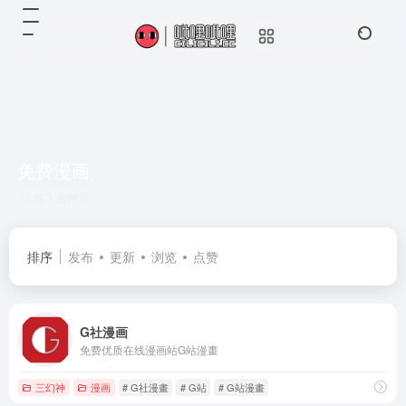
免费漫画
共 1 篇网址
排序
发布
更新
浏览
点赞
G社漫画
免费优质在线漫画站G站漫畫
三幻神
漫画
# G社漫畫
# G站
# G站漫畫